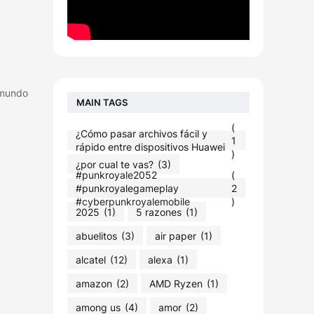
 mundo
MAIN TAGS
(
¿Cómo pasar archivos fácil y
1
rápido entre dispositivos Huawei
)
¿por cual te vas?
(3)
#punkroyale2052​
(
#punkroyalegameplay​
2
#cyberpunkroyalemobile
)
2025
(1)
5 razones
(1)
abuelitos
(3)
air paper
(1)
alcatel
(12)
alexa
(1)
amazon
(2)
AMD Ryzen
(1)
among us
(4)
amor
(2)