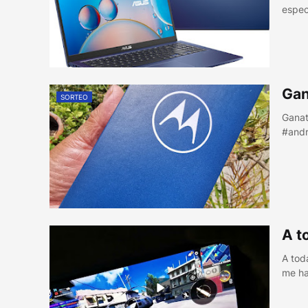
espec
Gan
SORTEO
Ganat
#andr
A t
A tod
me ha