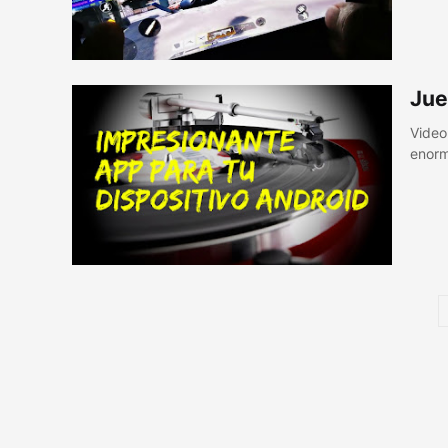
Jue
Video
enorm