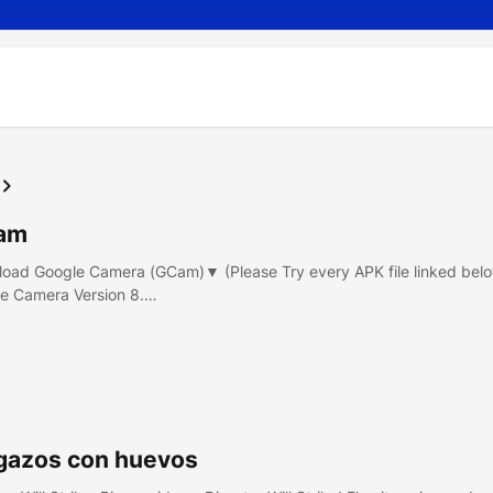
am
oad Google Camera (GCam)▼ (Please Try every APK file linked bel
e Camera Version 8.…
gazos con huevos