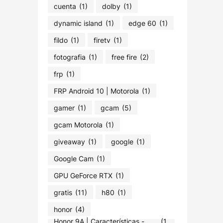
cuenta
(1)
dolby
(1)
dynamic island
(1)
edge 60
(1)
fildo
(1)
firetv
(1)
fotografia
(1)
free fire
(2)
frp
(1)
FRP Android 10 | Motorola
(1)
gamer
(1)
gcam
(5)
gcam Motorola
(1)
giveaway
(1)
google
(1)
Google Cam
(1)
GPU GeForce RTX
(1)
gratis
(11)
h80
(1)
honor
(4)
Honor 9A | Características -
(1