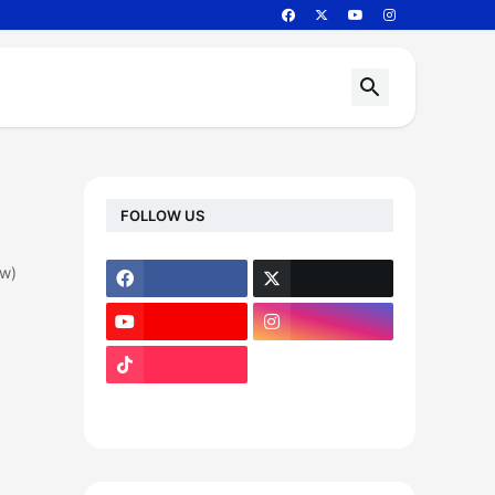
FOLLOW US
ow)
footer-wrapper