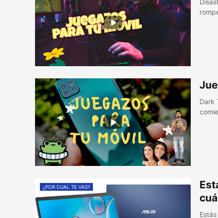
Disast
romp
Jue
Dark 
comie
Est
¿POR CUAL TE VAS?
cuá
Estás