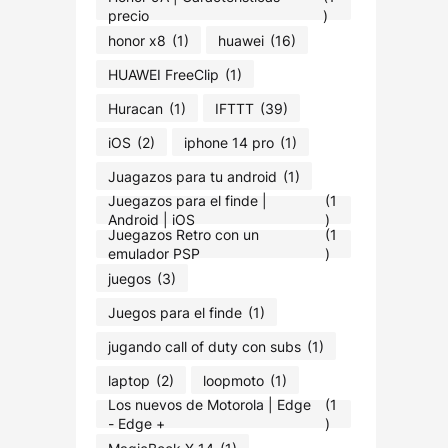
precio
)
honor x8
(1)
huawei
(16)
HUAWEI FreeClip
(1)
Huracan
(1)
IFTTT
(39)
iOS
(2)
iphone 14 pro
(1)
Juagazos para tu android
(1)
Juegazos para el finde |
(1
Android | iOS
)
Juegazos Retro con un
(1
emulador PSP
)
juegos
(3)
Juegos para el finde
(1)
jugando call of duty con subs
(1)
laptop
(2)
loopmoto
(1)
Los nuevos de Motorola | Edge
(1
- Edge +
)