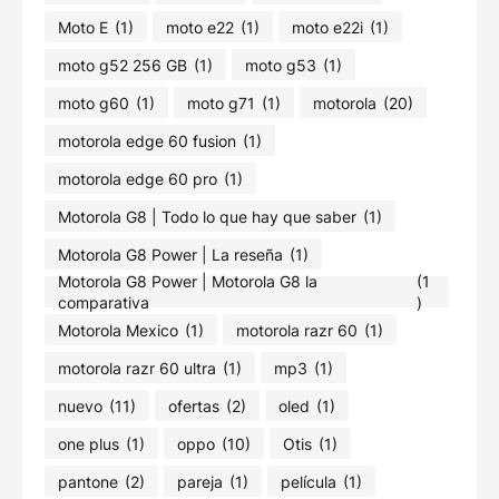
Moto E
(1)
moto e22
(1)
moto e22i
(1)
moto g52 256 GB
(1)
moto g53
(1)
moto g60
(1)
moto g71
(1)
motorola
(20)
motorola edge 60 fusion
(1)
motorola edge 60 pro
(1)
Motorola G8 | Todo lo que hay que saber
(1)
Motorola G8 Power | La reseña
(1)
Motorola G8 Power | Motorola G8 la
(1
comparativa
)
Motorola Mexico
(1)
motorola razr 60
(1)
motorola razr 60 ultra
(1)
mp3
(1)
nuevo
(11)
ofertas
(2)
oled
(1)
one plus
(1)
oppo
(10)
Otis
(1)
pantone
(2)
pareja
(1)
película
(1)