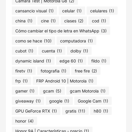
Camara Test | Motorola G8
(2)
cansancio visual
(1)
celular
(1)
celulares
(1)
china
(1)
cine
(1)
clases
(2)
cod
(1)
Cómo cambiar el tipo de letra en WhatsApp
(3)
como se hace
(10)
computadora
(1)
cubot
(1)
cuenta
(1)
dolby
(1)
dynamic island
(1)
edge 60
(1)
fildo
(1)
firetv
(1)
fotografia
(1)
free fire
(2)
frp
(1)
FRP Android 10 | Motorola
(1)
gamer
(1)
gcam
(5)
gcam Motorola
(1)
giveaway
(1)
google
(1)
Google Cam
(1)
GPU GeForce RTX
(1)
gratis
(11)
h80
(1)
honor
(4)
Honor 9A | Características - precio
(1)