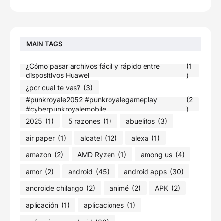
MAIN TAGS
¿Cómo pasar archivos fácil y rápido entre
(1
dispositivos Huawei
)
¿por cual te vas?
(3)
#punkroyale2052​ #punkroyalegameplay​
(2
#cyberpunkroyalemobile
)
2025
(1)
5 razones
(1)
abuelitos
(3)
air paper
(1)
alcatel
(12)
alexa
(1)
amazon
(2)
AMD Ryzen
(1)
among us
(4)
amor
(2)
android
(45)
android apps
(30)
androide chilango
(2)
animé
(2)
APK
(2)
aplicación
(1)
aplicaciones
(1)