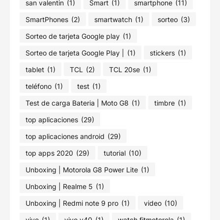
san valentin
(1)
Smart
(1)
smartphone
(11)
SmartPhones
(2)
smartwatch
(1)
sorteo
(3)
Sorteo de tarjeta Google play
(1)
Sorteo de tarjeta Google Play |
(1)
stickers
(1)
tablet
(1)
TCL
(2)
TCL 20se
(1)
teléfono
(1)
test
(1)
Test de carga Bateria | Moto G8
(1)
timbre
(1)
top aplicaciones
(29)
top aplicaciones android
(29)
top apps 2020
(29)
tutorial
(10)
Unboxing | Motorola G8 Power Lite
(1)
Unboxing | Realme 5
(1)
Unboxing | Redmi note 9 pro
(1)
video
(10)
vivo
(1)
vivo v40
(1)
watch fitmotorola
(1)