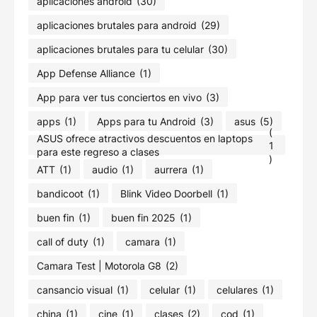
aplicaciones android
(30)
aplicaciones brutales para android
(29)
aplicaciones brutales para tu celular
(30)
App Defense Alliance
(1)
App para ver tus conciertos en vivo
(3)
apps
(1)
Apps para tu Android
(3)
asus
(5)
(
ASUS ofrece atractivos descuentos en laptops
1
para este regreso a clases
)
ATT
(1)
audio
(1)
aurrera
(1)
bandicoot
(1)
Blink Video Doorbell
(1)
buen fin
(1)
buen fin 2025
(1)
call of duty
(1)
camara
(1)
Camara Test | Motorola G8
(2)
cansancio visual
(1)
celular
(1)
celulares
(1)
china
(1)
cine
(1)
clases
(2)
cod
(1)