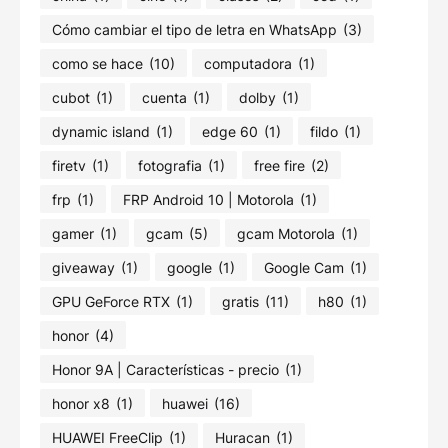
Cómo cambiar el tipo de letra en WhatsApp
(3)
como se hace
(10)
computadora
(1)
cubot
(1)
cuenta
(1)
dolby
(1)
dynamic island
(1)
edge 60
(1)
fildo
(1)
firetv
(1)
fotografia
(1)
free fire
(2)
frp
(1)
FRP Android 10 | Motorola
(1)
gamer
(1)
gcam
(5)
gcam Motorola
(1)
giveaway
(1)
google
(1)
Google Cam
(1)
GPU GeForce RTX
(1)
gratis
(11)
h80
(1)
honor
(4)
Honor 9A | Características - precio
(1)
honor x8
(1)
huawei
(16)
HUAWEI FreeClip
(1)
Huracan
(1)