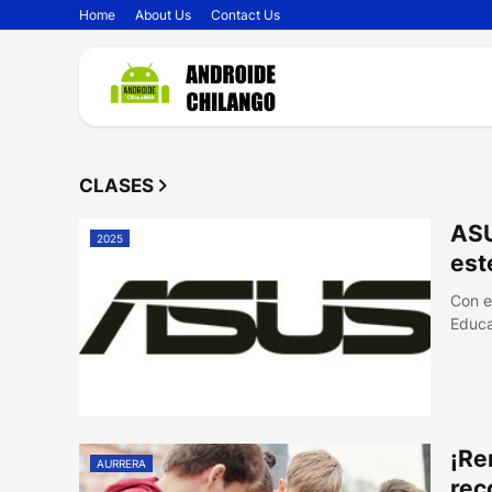
Home
About Us
Contact Us
CLASES
ASU
2025
est
Con e
Educa
¡Re
AURRERA
rec