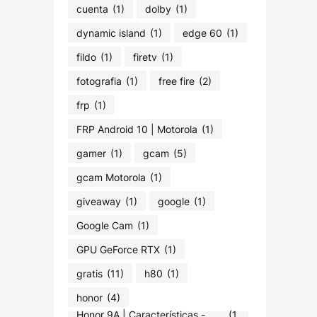
cuenta
(1)
dolby
(1)
dynamic island
(1)
edge 60
(1)
fildo
(1)
firetv
(1)
fotografia
(1)
free fire
(2)
frp
(1)
FRP Android 10 | Motorola
(1)
gamer
(1)
gcam
(5)
gcam Motorola
(1)
giveaway
(1)
google
(1)
Google Cam
(1)
GPU GeForce RTX
(1)
gratis
(11)
h80
(1)
honor
(4)
Honor 9A | Características -
(1