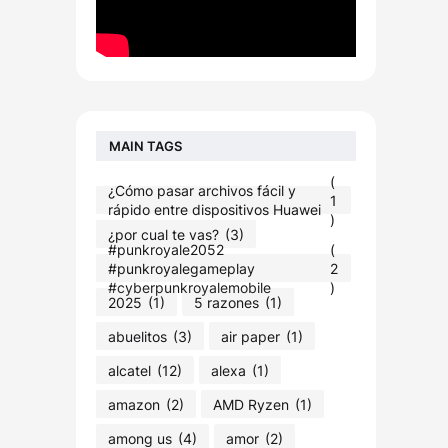
MAIN TAGS
(
¿Cómo pasar archivos fácil y
1
rápido entre dispositivos Huawei
)
¿por cual te vas?
(3)
#punkroyale2052​
(
#punkroyalegameplay​
2
#cyberpunkroyalemobile
)
2025
(1)
5 razones
(1)
abuelitos
(3)
air paper
(1)
alcatel
(12)
alexa
(1)
amazon
(2)
AMD Ryzen
(1)
among us
(4)
amor
(2)