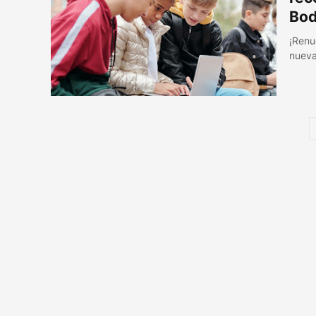
Bod
¡Renu
nuev