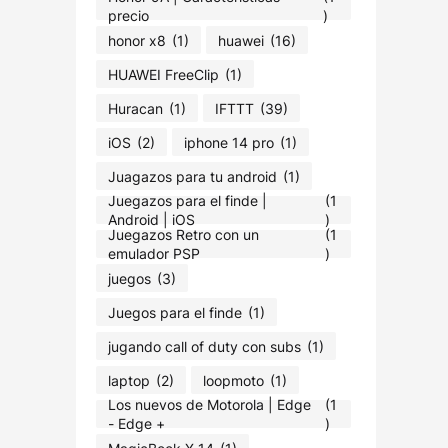
precio
)
honor x8
(1)
huawei
(16)
HUAWEI FreeClip
(1)
Huracan
(1)
IFTTT
(39)
iOS
(2)
iphone 14 pro
(1)
Juagazos para tu android
(1)
Juegazos para el finde |
(1
Android | iOS
)
Juegazos Retro con un
(1
emulador PSP
)
juegos
(3)
Juegos para el finde
(1)
jugando call of duty con subs
(1)
laptop
(2)
loopmoto
(1)
Los nuevos de Motorola | Edge
(1
- Edge +
)