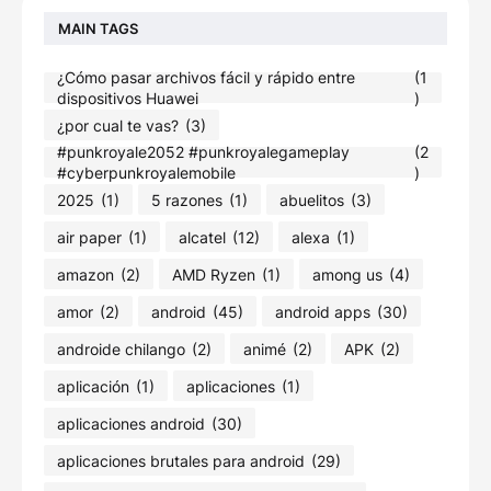
MAIN TAGS
¿Cómo pasar archivos fácil y rápido entre
(1
dispositivos Huawei
)
¿por cual te vas?
(3)
#punkroyale2052​ #punkroyalegameplay​
(2
#cyberpunkroyalemobile
)
2025
(1)
5 razones
(1)
abuelitos
(3)
air paper
(1)
alcatel
(12)
alexa
(1)
amazon
(2)
AMD Ryzen
(1)
among us
(4)
amor
(2)
android
(45)
android apps
(30)
androide chilango
(2)
animé
(2)
APK
(2)
aplicación
(1)
aplicaciones
(1)
aplicaciones android
(30)
aplicaciones brutales para android
(29)