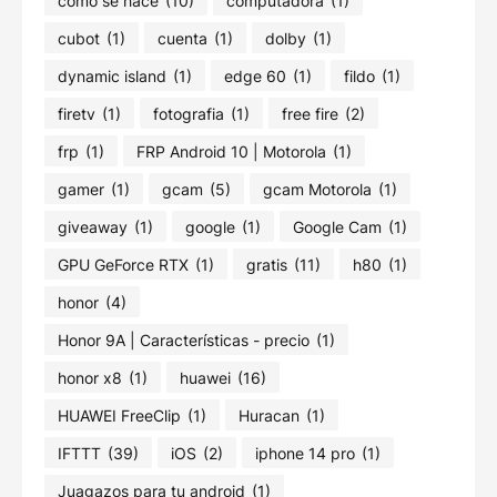
como se hace
(10)
computadora
(1)
cubot
(1)
cuenta
(1)
dolby
(1)
dynamic island
(1)
edge 60
(1)
fildo
(1)
firetv
(1)
fotografia
(1)
free fire
(2)
frp
(1)
FRP Android 10 | Motorola
(1)
gamer
(1)
gcam
(5)
gcam Motorola
(1)
giveaway
(1)
google
(1)
Google Cam
(1)
GPU GeForce RTX
(1)
gratis
(11)
h80
(1)
honor
(4)
Honor 9A | Características - precio
(1)
honor x8
(1)
huawei
(16)
HUAWEI FreeClip
(1)
Huracan
(1)
IFTTT
(39)
iOS
(2)
iphone 14 pro
(1)
Juagazos para tu android
(1)