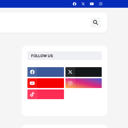
FOLLOW US
h
footer-wrapper