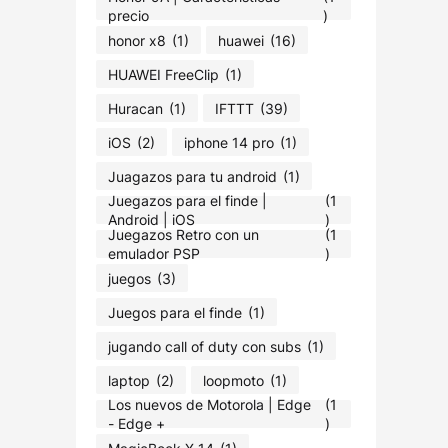
precio
)
honor x8
(1)
huawei
(16)
HUAWEI FreeClip
(1)
Huracan
(1)
IFTTT
(39)
iOS
(2)
iphone 14 pro
(1)
Juagazos para tu android
(1)
Juegazos para el finde |
(1
Android | iOS
)
Juegazos Retro con un
(1
emulador PSP
)
juegos
(3)
Juegos para el finde
(1)
jugando call of duty con subs
(1)
laptop
(2)
loopmoto
(1)
Los nuevos de Motorola | Edge
(1
- Edge +
)