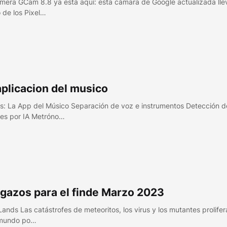
imera GCam 8.8 ya está aquí: esta cámara de Google actualizada llev
o de los Pixel…
aplicacion del musico
s: La App del Músico Separación de voz e instrumentos Detección d
es por IA Metróno…
gazos para el finde Marzo 2023
Lands Las catástrofes de meteoritos, los virus y los mutantes prolife
 mundo po…