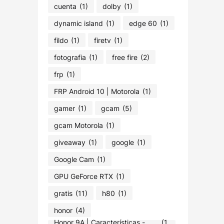
cuenta
(1)
dolby
(1)
dynamic island
(1)
edge 60
(1)
fildo
(1)
firetv
(1)
fotografia
(1)
free fire
(2)
frp
(1)
FRP Android 10 | Motorola
(1)
gamer
(1)
gcam
(5)
gcam Motorola
(1)
giveaway
(1)
google
(1)
Google Cam
(1)
GPU GeForce RTX
(1)
gratis
(11)
h80
(1)
honor
(4)
Honor 9A | Características -
(1