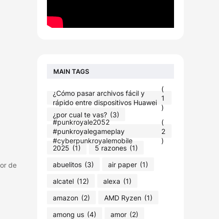
MAIN TAGS
(
¿Cómo pasar archivos fácil y
1
rápido entre dispositivos Huawei
)
¿por cual te vas?
(3)
#punkroyale2052​
(
#punkroyalegameplay​
2
#cyberpunkroyalemobile
)
2025
(1)
5 razones
(1)
abuelitos
(3)
air paper
(1)
or de
alcatel
(12)
alexa
(1)
amazon
(2)
AMD Ryzen
(1)
among us
(4)
amor
(2)