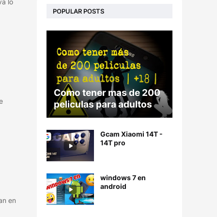
a lo
POPULAR POSTS
Como tener mas de 200
e
peliculas para adultos
Gcam Xiaomi 14T -
14T pro
windows 7 en
android
ran en