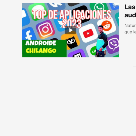
Las
aud
Natur
que l