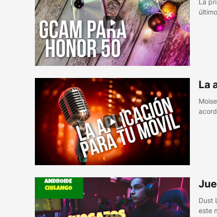
La pr
últim
La 
Moise
acord
Jue
Dust 
este