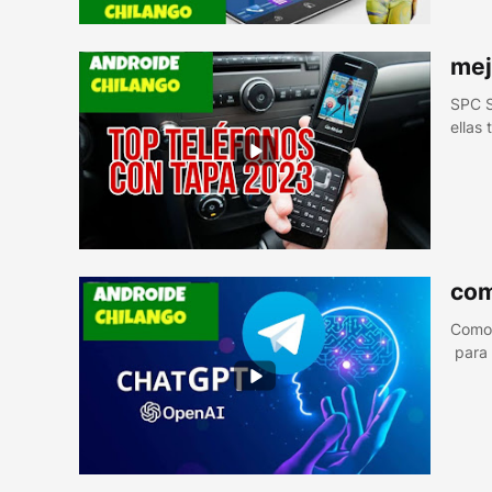
mej
SPC S
ellas
com
Como 
para