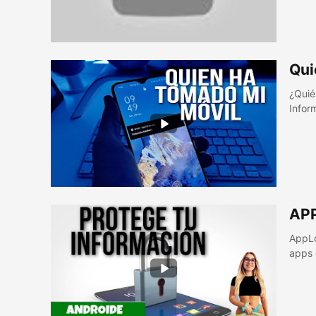
Qui
¿Quié
Infor
AP
AppLo
apps 