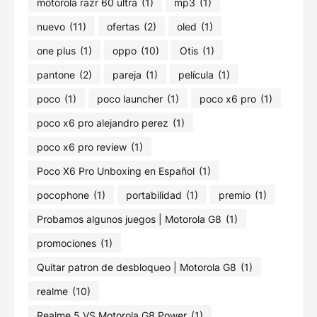
motorola razr 60 ultra
(1)
mp3
(1)
nuevo
(11)
ofertas
(2)
oled
(1)
one plus
(1)
oppo
(10)
Otis
(1)
pantone
(2)
pareja
(1)
película
(1)
poco
(1)
poco launcher
(1)
poco x6 pro
(1)
poco x6 pro alejandro perez
(1)
poco x6 pro review
(1)
Poco X6 Pro Unboxing en Español
(1)
pocophone
(1)
portabilidad
(1)
premio
(1)
Probamos algunos juegos | Motorola G8
(1)
promociones
(1)
Quitar patron de desbloqueo | Motorola G8
(1)
realme
(10)
Realme 5 VS Motorola G8 Power
(1)